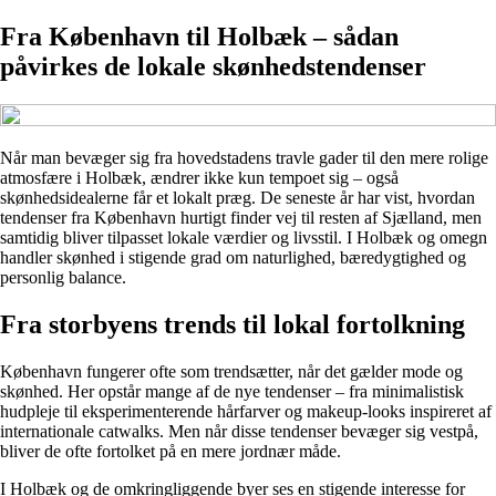
Fra København til Holbæk – sådan
påvirkes de lokale skønhedstendenser
Når man bevæger sig fra hovedstadens travle gader til den mere rolige
atmosfære i Holbæk, ændrer ikke kun tempoet sig – også
skønhedsidealerne får et lokalt præg. De seneste år har vist, hvordan
tendenser fra København hurtigt finder vej til resten af Sjælland, men
samtidig bliver tilpasset lokale værdier og livsstil. I Holbæk og omegn
handler skønhed i stigende grad om naturlighed, bæredygtighed og
personlig balance.
Fra storbyens trends til lokal fortolkning
København fungerer ofte som trendsætter, når det gælder mode og
skønhed. Her opstår mange af de nye tendenser – fra minimalistisk
hudpleje til eksperimenterende hårfarver og makeup-looks inspireret af
internationale catwalks. Men når disse tendenser bevæger sig vestpå,
bliver de ofte fortolket på en mere jordnær måde.
I Holbæk og de omkringliggende byer ses en stigende interesse for