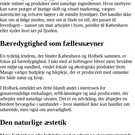
enkle rutiner og produkter med naturlige ingredienser. Hvor storbyen
kan være præget af hurtige skift og visuel markering, vægtes
autenticitet og velvære højere i de mindre bymiljøer. Det handler ikke
kun om at følge moden, men om at finde en stil, der passer til
hverdagen – uanset om man arbejder i byen, pendler til København
eller nyder livet tæt på fjorden.
Bæredygtighed som fællesnævner
En tydelig tendens, der binder København og Holbæk sammen, er
fokus på bæredygtighed. I takt med at forbrugere bliver mere bevidste
om miljø og sundhed, vinder lokale og økologiske produkter frem.
Mange vælger hudpleje og hårpleje, der er produceret med omtanke
for både natur og krop.
I Holbæk-området ses dette blandt andet i interessen for
genanvendelige emballager, refill-løsninger og små producenter, der
arbejder med naturlige råvarer. Det er en udvikling, der afspejler en
bredere bevægelse i samfundet – hvor skønhed ikke kun handler om
udseende, men også om ansvarlighed.
Den naturlige æstetik