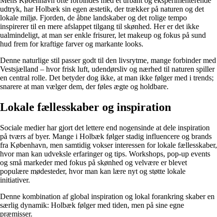
Mens København ofte forbindes med et urbant og eksperimenterende
udtryk, har Holbæk sin egen æstetik, der trækker på naturen og det
lokale miljø. Fjorden, de åbne landskaber og det rolige tempo
inspirerer til en mere afslappet tilgang til skønhed. Her er det ikke
ualmindeligt, at man ser enkle frisurer, let makeup og fokus på sund
hud frem for kraftige farver og markante looks.
Denne naturlige stil passer godt til den livsrytme, mange forbinder med
Vestsjælland – hvor frisk luft, udendørsliv og nærhed til naturen spiller
en central rolle. Det betyder dog ikke, at man ikke følger med i trends;
snarere at man vælger dem, der føles ægte og holdbare.
Lokale fællesskaber og inspiration
Sociale medier har gjort det lettere end nogensinde at dele inspiration
på tværs af byer. Mange i Holbæk følger stadig influencere og brands
fra København, men samtidig vokser interessen for lokale fællesskaber,
hvor man kan udveksle erfaringer og tips. Workshops, pop-up events
og små markeder med fokus på skønhed og velvære er blevet
populære mødesteder, hvor man kan lære nyt og støtte lokale
initiativer.
Denne kombination af global inspiration og lokal forankring skaber en
særlig dynamik: Holbæk følger med tiden, men på sine egne
præmisser.