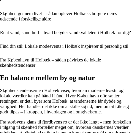
Skønhed gennem livet – sådan oplever Holbæks borgere deres
udseende i forskellige aldre
Rent vand, sund hud – hvad betyder vandkvaliteten i Holbæk for dig?
Find din stil: Lokale modeevents i Holbæk inspirerer til personlig stil
Fra København til Holbæk – sådan påvirkes de lokale
skønhedstendenser
En balance mellem by og natur
Skønhedstendenserne i Holbæk viser, hvordan moderne livsstil og
lokale værdier kan gå hånd i hånd. Hvor København ofte sætter
retningen, er det i byer som Holbæk, at tendenserne får dybde og
varighed. Her handler det ikke om at skille sig ud, men om at føle sig
godt tilpas – i kroppen, i hverdagen og i omgivelserne.
Fra storbyens glans til fjordbyens ro er der ikke langt – men forskellen
i tilgang til skønhed fortæller meget om, hvordan danskernes værdier
udvikler sig. Skønhed er ikke længere kun et spørgsmål om udseende,