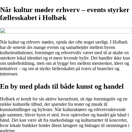
Når kultur møder erhverv – events styrker
fællesskabet i Holbæk
Når kultur og erhverv mødes, opstår der ofte noget særligt. I Holbæk
har de seneste års mange events og samarbejder mellem byens
kulturinstitutioner, foreninger og erhvervsliv været med til at skabe en
stærkere lokal identitet og et mere levende byliv. Det handler ikke kun
om underholdning, men om at bygge bro mellem mennesker, ideer og
initiativer – og om at styrke fællesskabet på tværs af brancher og
interesser.
En by med plads til både kunst og handel
Holbæk er kendt for sin aktive havnefront, sit rige foreningsliv og en
række kulturelle tilbud, der spænder fra teater og musik til
kunstudstillinger og byfester. Når kulturaktører og erhvervsdrivende
går sammen, bliver byen et sted, hvor oplevelser og handel går hånd i
hånd. Det kan være alt fra markedsdage og kulturnætter til koncerter,
hvor lokale butikker holder åbent længere og bidrager til stemningen i
gaderne.