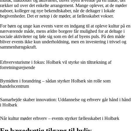
musik, madboder og aktiviteter, bliver byen levende på en måde, der
rækker ud over det enkelte arrangement. Mange oplever, at de møder
naboer, kolleger og nye bekendtskaber, når de deltager i lokale
begivenheder. Det er netop i de møder, at fællesskabet vokser.
For børn og unge kan events være en indgang til at opleve kultur på en
nærværende måde, mens ældre borgere får mulighed for at deltage i
sociale aktiviteter og føle sig som en del af byens puls. På den måde
bliver events ikke kun underholdning, men en investering i trivsel og
sammenhængskraft.
Erhvervsturisme i fokus: Holbæk vil styrke sin tiltrækning af
forretningsrejsende
Bymidten i forandring – sådan styrker Holbæk sin rolle som
handelscentrum
Samarbejde skaber innovation: Uddannelse og erhverv går hånd i hånd
i Holbæk
Når kultur møder erhverv – events styrker fællesskabet i Holbæk
En bæredygtig tilgang til byliv