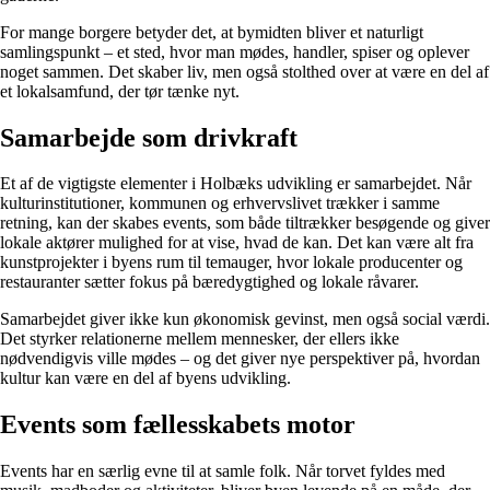
For mange borgere betyder det, at bymidten bliver et naturligt
samlingspunkt – et sted, hvor man mødes, handler, spiser og oplever
noget sammen. Det skaber liv, men også stolthed over at være en del af
et lokalsamfund, der tør tænke nyt.
Samarbejde som drivkraft
Et af de vigtigste elementer i Holbæks udvikling er samarbejdet. Når
kulturinstitutioner, kommunen og erhvervslivet trækker i samme
retning, kan der skabes events, som både tiltrækker besøgende og giver
lokale aktører mulighed for at vise, hvad de kan. Det kan være alt fra
kunstprojekter i byens rum til temauger, hvor lokale producenter og
restauranter sætter fokus på bæredygtighed og lokale råvarer.
Samarbejdet giver ikke kun økonomisk gevinst, men også social værdi.
Det styrker relationerne mellem mennesker, der ellers ikke
nødvendigvis ville mødes – og det giver nye perspektiver på, hvordan
kultur kan være en del af byens udvikling.
Events som fællesskabets motor
Events har en særlig evne til at samle folk. Når torvet fyldes med