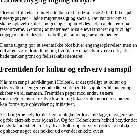
Flere af Holbæks kulturelle initiativer har de seneste år haft fokus på
bæredygtighed – både miljømæssigt og socialt. Det handler om at
skabe oplevelser, der kan gentages og udvikles, uden at de tærer på
ressourcerne. Genbrug af materialer, lokale leverandører og frivilligt
engagement er blevet en naturlig del af mange arrangementer.
Denne tilgang gør, at events ikke blot bliver engangsoplevelser, men en
del af en større fortælling om, hvordan Holbæk kan være en by, der
både tænker grønt og fællesskabsorienteret.
Fremtiden for kultur og erhverv i samspil
Når man ser på udviklingen i Holbæk, er det tydeligt, at kultur og
erhverv ikke længere er adskilte verdener. De supplerer hinanden og
skaber værdi sammen. Fremtiden peger mod endnu tættere
samarbejder, hvor kreative kræfter og lokale virksomheder sammen
kan forme nye oplevelser og initiativer.
For borgerne betyder det flere muligheder for at deltage, engagere sig
og føle ejerskab over byens liv. Og for Holbæk som helhed betyder det
en styrket identitet – en by, hvor kultur og erhverv mødes i øjenhøjde
og skaber noget, der rækker ud over det enkelte event.